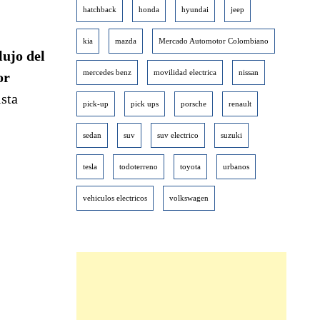
hatchback
honda
hyundai
jeep
kia
mazda
Mercado Automotor Colombiano
lujo del
mercedes benz
movilidad electrica
nissan
or
ista
pick-up
pick ups
porsche
renault
sedan
suv
suv electrico
suzuki
tesla
todoterreno
toyota
urbanos
vehiculos electricos
volkswagen