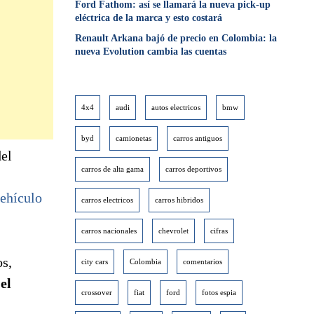
Ford Fathom: así se llamará la nueva pick-up
eléctrica de la marca y esto costará
Renault Arkana bajó de precio en Colombia: la
nueva Evolution cambia las cuentas
4x4
audi
autos electricos
bmw
byd
camionetas
carros antiguos
el
carros de alta gama
carros deportivos
vehículo
carros electricos
carros hibridos
carros nacionales
chevrolet
cifras
s,
city cars
Colombia
comentarios
el
crossover
fiat
ford
fotos espia