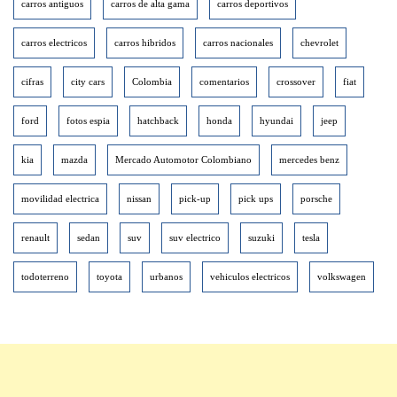
carros antiguos
carros de alta gama
carros deportivos
carros electricos
carros hibridos
carros nacionales
chevrolet
cifras
city cars
Colombia
comentarios
crossover
fiat
ford
fotos espia
hatchback
honda
hyundai
jeep
kia
mazda
Mercado Automotor Colombiano
mercedes benz
movilidad electrica
nissan
pick-up
pick ups
porsche
renault
sedan
suv
suv electrico
suzuki
tesla
todoterreno
toyota
urbanos
vehiculos electricos
volkswagen