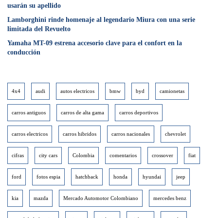
usarán su apellido
Lamborghini rinde homenaje al legendario Miura con una serie
limitada del Revuelto
Yamaha MT-09 estrena accesorio clave para el confort en la
conducción
4x4
audi
autos electricos
bmw
byd
camionetas
carros antiguos
carros de alta gama
carros deportivos
carros electricos
carros hibridos
carros nacionales
chevrolet
cifras
city cars
Colombia
comentarios
crossover
fiat
ford
fotos espia
hatchback
honda
hyundai
jeep
kia
mazda
Mercado Automotor Colombiano
mercedes benz