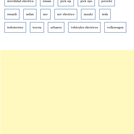
movilidad electrica
nissan
pick-up
pick ups
porsche
renault
sedan
suv
suv electrico
suzuki
tesla
todoterreno
toyota
urbanos
vehiculos electricos
volkswagen