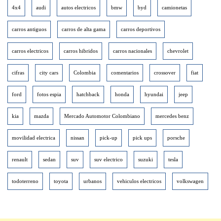
4x4
audi
autos electricos
bmw
byd
camionetas
carros antiguos
carros de alta gama
carros deportivos
carros electricos
carros hibridos
carros nacionales
chevrolet
cifras
city cars
Colombia
comentarios
crossover
fiat
ford
fotos espia
hatchback
honda
hyundai
jeep
kia
mazda
Mercado Automotor Colombiano
mercedes benz
movilidad electrica
nissan
pick-up
pick ups
porsche
renault
sedan
suv
suv electrico
suzuki
tesla
todoterreno
toyota
urbanos
vehiculos electricos
volkswagen