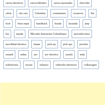
carros electricos
carros hibridos
carros nacionales
chevrolet
cifras
city cars
Colombia
comentarios
crossover
fiat
ford
fotos espia
hatchback
honda
hyundai
jeep
kia
mazda
Mercado Automotor Colombiano
mercedes benz
movilidad electrica
nissan
pick-up
pick ups
porsche
renault
sedan
suv
suv electrico
suzuki
tesla
todoterreno
toyota
urbanos
vehiculos electricos
volkswagen