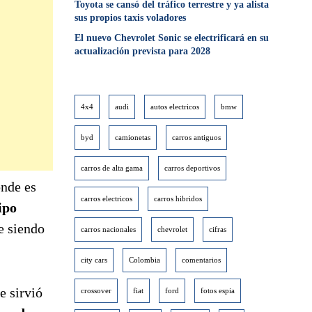
Toyota se cansó del tráfico terrestre y ya alista
sus propios taxis voladores
El nuevo Chevrolet Sonic se electrificará en su
actualización prevista para 2028
4x4
audi
autos electricos
bmw
byd
camionetas
carros antiguos
carros de alta gama
carros deportivos
onde es
carros electricos
carros hibridos
ipo
e siendo
carros nacionales
chevrolet
cifras
city cars
Colombia
comentarios
e sirvió
crossover
fiat
ford
fotos espia