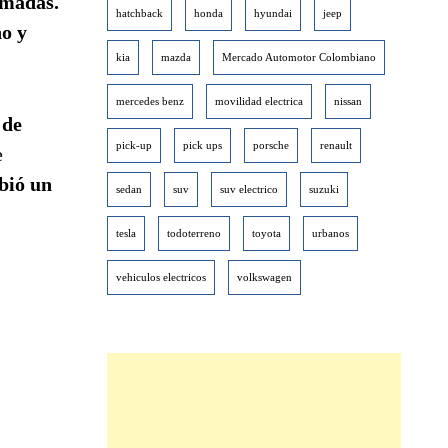
omadas.
hatchback
honda
hyundai
jeep
o y
kia
mazda
Mercado Automotor Colombiano
mercedes benz
movilidad electrica
nissan
 de
pick-up
pick ups
porsche
renault
e
ibió un
sedan
suv
suv electrico
suzuki
tesla
todoterreno
toyota
urbanos
vehiculos electricos
volkswagen