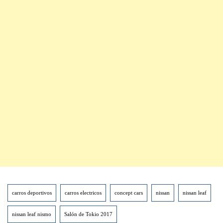
carros deportivos
carros electricos
concept cars
nissan
nissan leaf
nissan leaf nismo
Salón de Tokio 2017