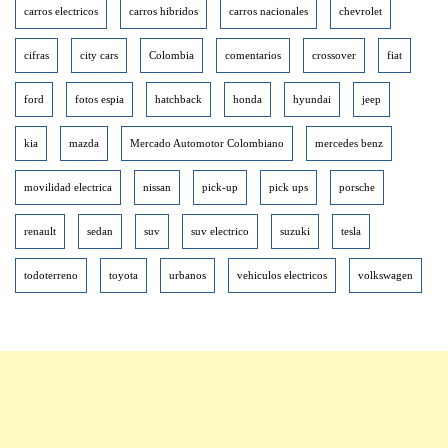
carros electricos
carros hibridos
carros nacionales
chevrolet
cifras
city cars
Colombia
comentarios
crossover
fiat
ford
fotos espia
hatchback
honda
hyundai
jeep
kia
mazda
Mercado Automotor Colombiano
mercedes benz
movilidad electrica
nissan
pick-up
pick ups
porsche
renault
sedan
suv
suv electrico
suzuki
tesla
todoterreno
toyota
urbanos
vehiculos electricos
volkswagen