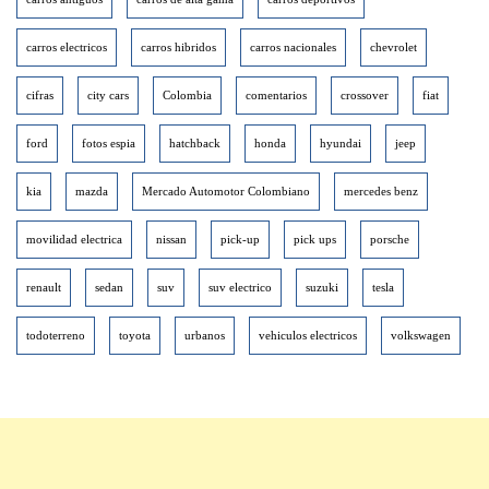
carros electricos
carros hibridos
carros nacionales
chevrolet
cifras
city cars
Colombia
comentarios
crossover
fiat
ford
fotos espia
hatchback
honda
hyundai
jeep
kia
mazda
Mercado Automotor Colombiano
mercedes benz
movilidad electrica
nissan
pick-up
pick ups
porsche
renault
sedan
suv
suv electrico
suzuki
tesla
todoterreno
toyota
urbanos
vehiculos electricos
volkswagen