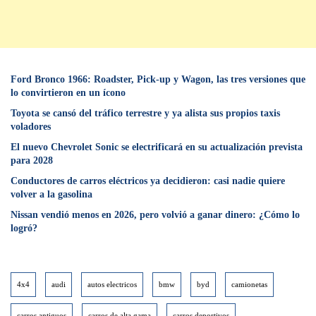
Ford Bronco 1966: Roadster, Pick-up y Wagon, las tres versiones que
lo convirtieron en un ícono
Toyota se cansó del tráfico terrestre y ya alista sus propios taxis
voladores
El nuevo Chevrolet Sonic se electrificará en su actualización prevista
para 2028
Conductores de carros eléctricos ya decidieron: casi nadie quiere
volver a la gasolina
Nissan vendió menos en 2026, pero volvió a ganar dinero: ¿Cómo lo
logró?
4x4
audi
autos electricos
bmw
byd
camionetas
carros antiguos
carros de alta gama
carros deportivos