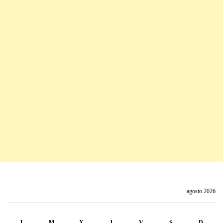
agosto 2026
L
M
X
J
V
S
D