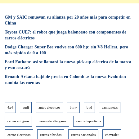
GM y SAIC renuevan su alianza por 20 años más para competir en
China
Toyota CUE7: el robot que juega baloncesto con componentes de
carros eléctricos
Dodge Charger Super Bee vuelve con 600 hp: sin V8 Hellcat, pero
más rápido de 0 a 100
Ford Fathom: así se llamará la nueva pick-up eléctrica de la marca
y esto costará
Renault Arkana bajó de precio en Colombia: la nueva Evolution
cambia las cuentas
4x4
audi
autos electricos
bmw
byd
camionetas
carros antiguos
carros de alta gama
carros deportivos
carros electricos
carros hibridos
carros nacionales
chevrolet