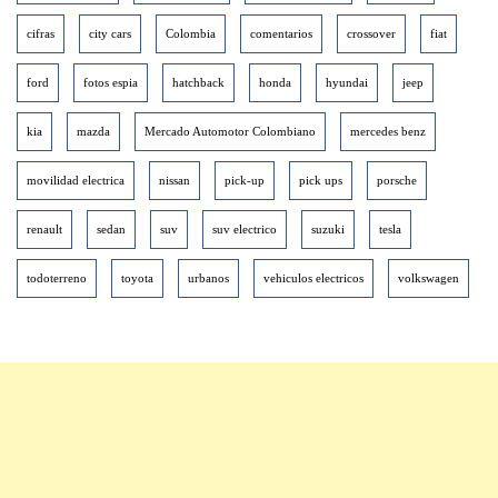
cifras
city cars
Colombia
comentarios
crossover
fiat
ford
fotos espia
hatchback
honda
hyundai
jeep
kia
mazda
Mercado Automotor Colombiano
mercedes benz
movilidad electrica
nissan
pick-up
pick ups
porsche
renault
sedan
suv
suv electrico
suzuki
tesla
todoterreno
toyota
urbanos
vehiculos electricos
volkswagen