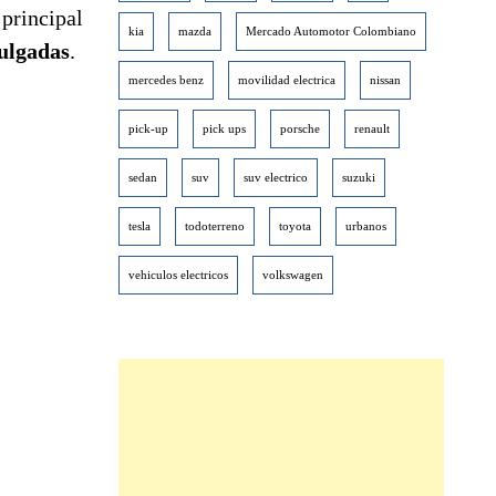
principal
kia
mazda
Mercado Automotor Colombiano
pulgadas
.
mercedes benz
movilidad electrica
nissan
pick-up
pick ups
porsche
renault
sedan
suv
suv electrico
suzuki
tesla
todoterreno
toyota
urbanos
vehiculos electricos
volkswagen