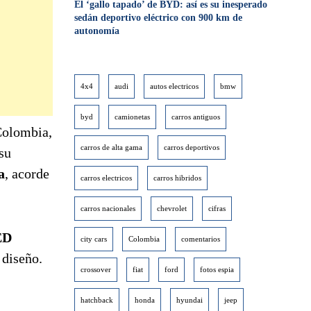
El ‘gallo tapado’ de BYD: así es su inesperado
sedán deportivo eléctrico con 900 km de
autonomía
4x4
audi
autos electricos
bmw
byd
camionetas
carros antiguos
 Colombia,
carros de alta gama
carros deportivos
 su
a
, acorde
carros electricos
carros hibridos
carros nacionales
chevrolet
cifras
ED
city cars
Colombia
comentarios
 diseño.
crossover
fiat
ford
fotos espia
hatchback
honda
hyundai
jeep