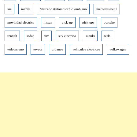
kia
mazda
Mercado Automotor Colombiano
mercedes benz
movilidad electrica
nissan
pick-up
pick ups
porsche
renault
sedan
suv
suv electrico
suzuki
tesla
todoterreno
toyota
urbanos
vehiculos electricos
volkswagen