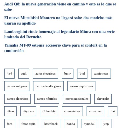
Audi Q8: la nueva generación viene en camino y esto es lo que se
sabe
⁠El nuevo Mitsubishi Montero no llegará solo: dos modelos más
usarán su apellido
Lamborghini rinde homenaje al legendario Miura con una serie
limitada del Revuelto
Yamaha MT-09 estrena accesorio clave para el confort en la
conducción
4x4
audi
autos electricos
bmw
byd
camionetas
carros antiguos
carros de alta gama
carros deportivos
carros electricos
carros hibridos
carros nacionales
chevrolet
cifras
city cars
Colombia
comentarios
crossover
fiat
ford
fotos espia
hatchback
honda
hyundai
jeep